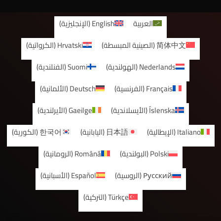
العربية
English
(
الإنجليزية
)
简体中文
(
الصينية المبسطة
)
Hrvatski
(
الكرواتية
)
Nederlands
(
الهولندية
)
Suomi
(
الفنلندية
)
Français
(
الفرنسية
)
Deutsch
(
الألمانية
)
Íslenska
(
الأيسلاندية
)
Gaeilge
(
الأيرلندية
)
Italiano
(
الإيطالية
)
日本語
(
اليابانية
)
한국어
(
الكورية
)
Polski
(
البولندية
)
Română
(
الرومانية
)
Русский
(
الروسية
)
Español
(
الأسبانية
)
Türkçe
(
التركية
)