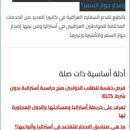
إصدار جواز السفر؟
بالطبع تقدم السفارة العراقية في كانبيرا العديد من الخدمات
المختلفة للمواطنين العراقيين في أستراليا ومن بينها إصدار
جواز السفر والتأشيرة وغيرها.
أدلة أساسية ذات صلة
فرص ذهبية للطلاب الدوليين منح دراسية أسترالية بدون
شرط IELTS
تعرف على خريطة أستراليا ومساحتها والدول المجاورة
لها
ما هي صناديق الادخار للتقاعد في أستراليا وأنواعها؟