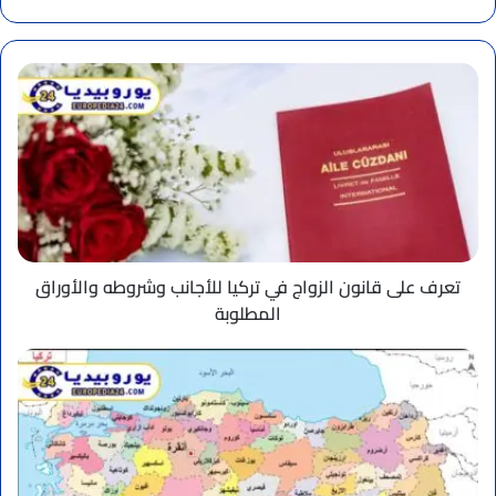
الويب
تعرف
على
قانون
الزواج
في
تركيا
للأجانب
وشروطه
والأوراق
المطلوبة
تعرف على قانون الزواج في تركيا للأجانب وشروطه والأوراق
المطلوبة
خريطة
تركيا
بالعربي:
المدن
والحدود
والدول