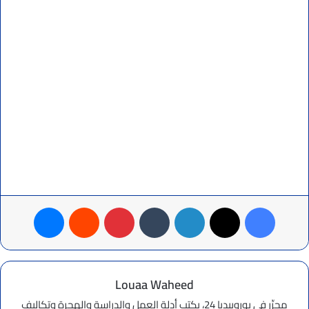
فيسبوك
‫X
لينكدإن
بينتيريست
ماسنجر
Louaa Waheed
محرِّر في يوروبيديا 24، يكتب أدلة العمل والدراسة والهجرة وتكاليف