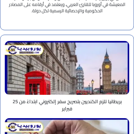
المعيشة في أوروبا للقارئ العربي، ويعتمد في أرقامه على المصادر
الحكومية والإحصائية الرسمية لكل دولة.
موقع
الويب
بريطانيا
تلزم
الكنديين
بتصريح
سفر
إلكتروني
ابتداءً
من
25
فبراير
بريطانيا تلزم الكنديين بتصريح سفر إلكتروني ابتداءً من 25
فبراير
بلجيكا
تعدل
حساب