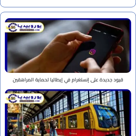
الويب
قيود
جديدة
على
إنستغرام
في
إيطاليا
لحماية
المراهقين
قيود جديدة على إنستغرام في إيطاليا لحماية المراهقين
مقترح
ألماني
جديد
يستبدل
خفض
الوقود
بدعم