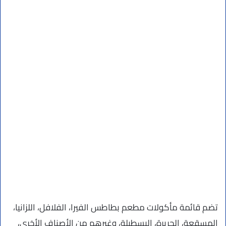
تضم قائمة مأكولات مطعم بطاطس الفيرا، الفلافل، اللزانيا،
المسقعة، الحريرة، البسطيلة، وغيرهم من الأصناف الأخرى،