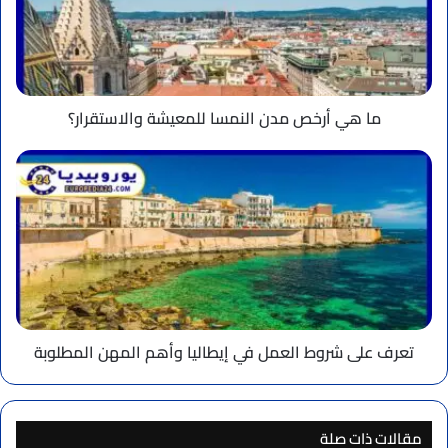
النمسا
للمعيشة
والاستقرار؟
ما هي أرخص مدن النمسا للمعيشة والاستقرار؟
تعرف
على
شروط
العمل
في
إيطاليا
وأهم
المهن
المطلوبة
تعرف على شروط العمل في إيطاليا وأهم المهن المطلوبة
مقالات ذات صلة