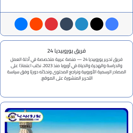
فيسبوك
‫X
لينكدإن
بينتيريست
ماسنجر
فريق يوروبيديا 24
فريق تحرير يوروبيديا 24 — منصة عربية متخصصة في أدلة العمل
والدراسة والهجرة والحياة في أوروبا منذ 2023. نكتب اعتمادًا على
المصادر الرسمية الأوروبية ونراجع المحتوى ونحدّثه دوريًا وفق سياسة
التحرير المنشورة على الموقع.
موقع
الويب
ما
هي
أرخص
مدن