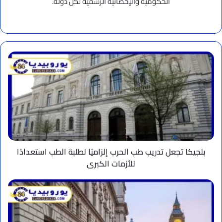
الحكومية والإحصائية الرسمية لكل دولة.
موقع
الويب
بلجيكا
تجعل
تدريب
طب
الحرب
إلزاميًا
لطلبة
الطب
استعدادًا
للأزمات
بلجيكا تجعل تدريب طب الحرب إلزاميًا لطلبة الطب استعدادًا
الكبرى
للأزمات الكبرى
بريطانيا
تلزم
الكنديين
بتصريح