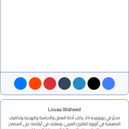
فيسبوك
‫X
لينكدإن
بينتيريست
ماسنجر
Louaa Waheed
محرِّر في يوروبيديا 24، يكتب أدلة العمل والدراسة والهجرة وتكاليف
المعيشة في أوروبا للقارئ العربي، ويعتمد في أرقامه على المصادر