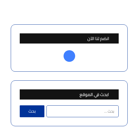
انضم لنا الآن
ف
ي
س
ب
ابحث في الموقع
و
ا
ك
ل
ب
ح