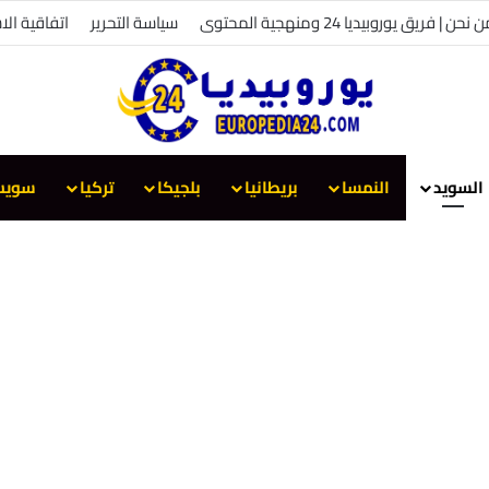
 نحن | فريق يوروبيديا 24 ومنهجية المحتوى
سياسة التحرير
اتفاقية الا
السويد
النمسا
بريطانيا
بلجيكا
تركيا
سويس