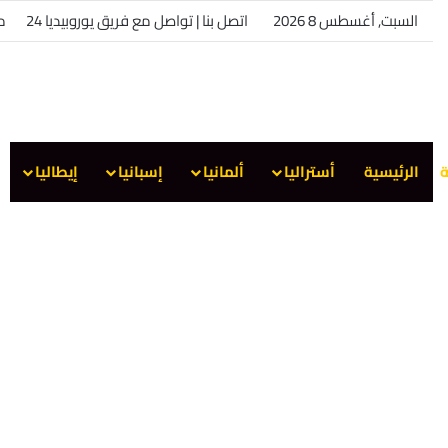
السبت, أغسطس 8 2026
اتصل بنا | تواصل مع فريق يوروبيديا 24
من
ة
الرئيسية
أستراليا
ألمانيا
إسبانيا
إيطاليا