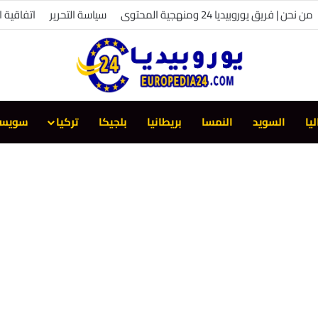
من نحن | فريق يوروبيديا 24 ومنهجية المحتوى
سياسة التحرير
اتفاقية 
ليا
السويد
النمسا
بريطانيا
بلجيكا
تركيا
سويسر