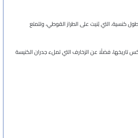
ول كنسية، التي بُنيت على الطراز القوطي، وتتمتع
كس تاريخها، فضلًا عن الزخارف التي تملء جدران الكنيسة