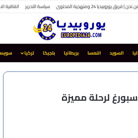
 نحن | فريق يوروبيديا 24 ومنهجية المحتوى
سياسة التحرير
اتفاقية ال
ليا
السويد
النمسا
بريطانيا
بلجيكا
تركيا
سويسر
بورغ لرحلة مميزة