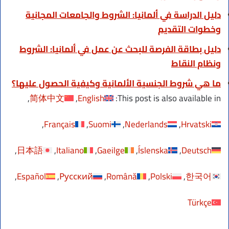
دليل الدراسة في ألمانيا: الشروط والجامعات المجانية
وخطوات التقديم
دليل بطاقة الفرصة للبحث عن عمل في ألمانيا: الشروط
ونظام النقاط
ما هي شروط الجنسية الألمانية وكيفية الحصول عليها؟
简体中文
English
This post is also available in:
Français
Suomi
Nederlands
Hrvatski
日本語
Italiano
Gaeilge
Íslenska
Deutsch
Español
Русский
Română
Polski
한국어
Türkçe