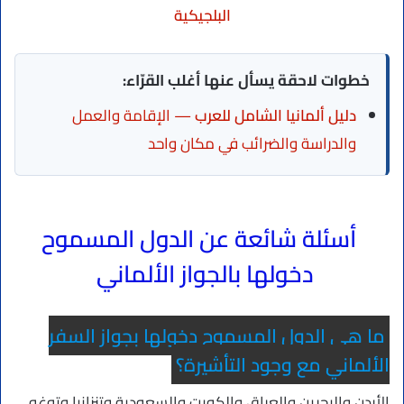
البلجيكية
خطوات لاحقة يسأل عنها أغلب القرّاء:
دليل ألمانيا الشامل للعرب
— الإقامة والعمل
والدراسة والضرائب في مكان واحد
أسئلة شائعة عن الدول المسموح
دخولها بالجواز الألماني
ما هي الدول المسموح دخولها بجواز السفر
الألماني مع وجود التأشيرة؟
الأردن والبحرين والعراق والكويت والسعودية وتنزانيا وتوغو