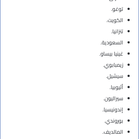
توغو.
الكويت.
تنزانيا.
السعودية.
غينيا بيساو.
زيمبابوي.
سيشيل.
أثيوبيا.
سيراليون.
إندونيسيا.
بوروندي.
المالديف.