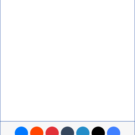
فيسبوك
‫X
لينكدإن
بينتيريست
ماسنجر