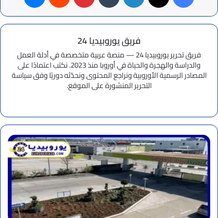
فريق يوروبيديا 24
فريق تحرير يوروبيديا 24 — منصة عربية متخصصة في أدلة العمل
والدراسة والهجرة والحياة في أوروبا منذ 2023. نكتب اعتمادًا على
المصادر الرسمية الأوروبية ونراجع المحتوى ونحدّثه دوريًا وفق سياسة
التحرير المنشورة على الموقع.
موقع
الويب
تعرف
على
أشهر
وأفضل
أسواق
الجملة
في
النمسا