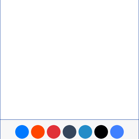
فيسبوك
‫X
لينكدإن
بينتيريست
ماسنجر