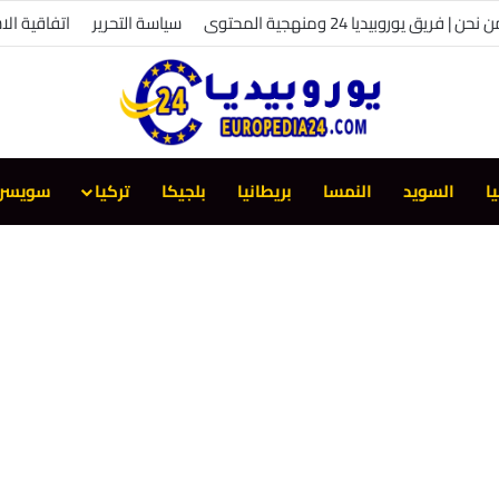
 نحن | فريق يوروبيديا 24 ومنهجية المحتوى
سياسة التحرير
اتفاقية الا
يا
السويد
النمسا
بريطانيا
بلجيكا
تركيا
سويسرا