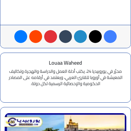
فيسبوك
‫X
لينكدإن
بينتيريست
ماسنجر
Louaa Waheed
محرِّر في يوروبيديا 24، يكتب أدلة العمل والدراسة والهجرة وتكاليف
المعيشة في أوروبا للقارئ العربي، ويعتمد في أرقامه على المصادر
الحكومية والإحصائية الرسمية لكل دولة.
موقع
الويب
دليل
السياحة
في