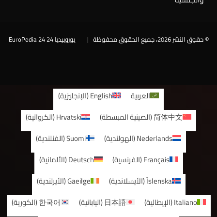
© حقوق النشر 2026، جميع الحقوق محفوظة |
يوروبيديا 24 EuroPedia 24
فيسبوك
العربية
English
(
الإنجليزية
)
简体中文
(
الصينية المبسطة
)
Hrvatski
(
الكرواتية
)
Nederlands
(
الهولندية
)
Suomi
(
الفنلندية
)
Français
(
الفرنسية
)
Deutsch
(
الألمانية
)
Íslenska
(
الأيسلاندية
)
Gaeilge
(
الأيرلندية
)
Italiano
(
الإيطالية
)
日本語
(
اليابانية
)
한국어
(
الكورية
)