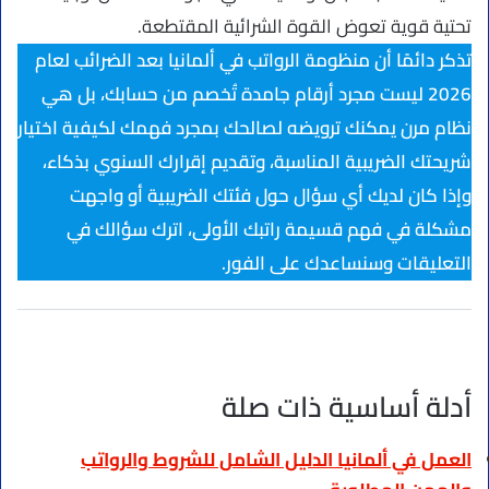
تحتية قوية تعوض القوة الشرائية المقتطعة.
تذكر دائمًا أن منظومة الرواتب في ألمانيا بعد الضرائب لعام
2026 ليست مجرد أرقام جامدة تُخصم من حسابك، بل هي
نظام مرن يمكنك ترويضه لصالحك بمجرد فهمك لكيفية اختيار
شريحتك الضريبية المناسبة، وتقديم إقرارك السنوي بذكاء،
وإذا كان لديك أي سؤال حول فئتك الضريبية أو واجهت
مشكلة في فهم قسيمة راتبك الأولى، اترك سؤالك في
التعليقات وسنساعدك على الفور.
أدلة أساسية ذات صلة
العمل في ألمانيا الدليل الشامل للشروط والرواتب