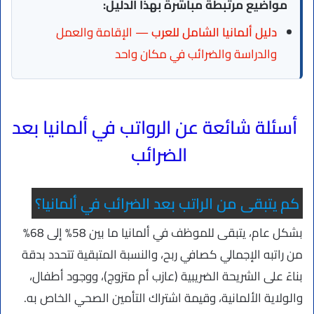
مواضيع مرتبطة مباشرة بهذا الدليل:
دليل ألمانيا الشامل للعرب
— الإقامة والعمل
والدراسة والضرائب في مكان واحد
أسئلة شائعة عن الرواتب في ألمانيا بعد
الضرائب
كم يتبقى من الراتب بعد الضرائب في ألمانيا؟
بشكل عام، يتبقى للموظف في ألمانيا ما بين 58% إلى 68%
من راتبه الإجمالي كصافي ربح، والنسبة المتبقية تتحدد بدقة
بناءً على الشريحة الضريبية (عازب أم متزوج)، ووجود أطفال،
والولاية الألمانية، وقيمة اشتراك التأمين الصحي الخاص به.