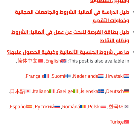
والمهن المطلوبة
دليل الدراسة في ألمانيا: الشروط والجامعات المجانية
وخطوات التقديم
دليل بطاقة الفرصة للبحث عن عمل في ألمانيا: الشروط
ونظام النقاط
ما هي شروط الجنسية الألمانية وكيفية الحصول عليها؟
简体中文
English
This post is also available in:
Français
Suomi
Nederlands
Hrvatski
日本語
Italiano
Gaeilge
Íslenska
Deutsch
Español
Русский
Română
Polski
한국어
Türkçe