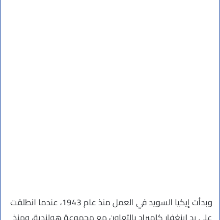
وبدأت إيكيا السويد في العمل منذ عام 1943، عندما انطلقت
على يد إينغفار كامبراد بالتعاون مع مجموعة هولندية، ومنذ