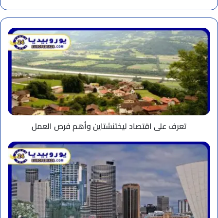
الويب
تعرف
على
اقتصاد
ليختنشتاين
وأهم
فرص
العمل
تعرف على اقتصاد ليختنشتاين وأهم فرص العمل
تعرف
على
طبيعة
الحياة
المميزة
في
مدينة
سيدني