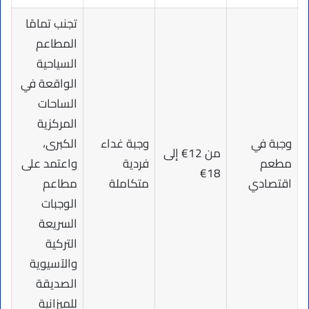
تجنب تمامًا
المطاعم
السياحية
الواقعة في
الساحات
المركزية
وجبة في
وجبة غداء
الكبرى،
من 12€ إلى
مطعم
فردية
واعتمد على
18€
اقتصادي
متكاملة
مطاعم
الوجبات
السريعة
التركية
والآسيوية
الصديقة
للميزانية