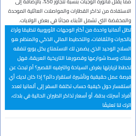
مما يقلل فاتورة الوجبات بنسبة تتجاوز 50%، بالإضافة إلى
الاستفادة من تذاكر القطارات والمواصلات العائلية الموحدة
والمخفضة التي تشمل الأبناء مجانًا في بعض الولايات.
تظل ألمانيا واحدة من أكثر الوجهات الأوروبية تنظيمًا وثراءً
بالخبرات والثقافات، والتخطيط المالي الذكي والمنظم هو
السلاح الوحيد الذي يضمن لك الاستمتاع بكل يورو تنفقه
هناك وسط شوارعها وقصورها التاريخية العريقة، فهل
تخطط لزيارتها بغرض السياحة والترفيه القصير؟ أم تبحث عن
فرصة عمل حقيقية وتأشيرة استقرار دائم؟ إذا كان لديك أي
استفسار حول كيفية حساب تكلفة السفر إلى ألمانيا لعدد
أفراد أسرتك بدقة، أو أسعار تذاكر الطيران الحالية في بلدك،
اترك لنا تعليقًا