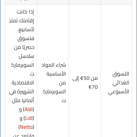
إذا كانت
إقامتك تمتد
لأسابيع،
فتسوق
حصريًا من
سلاسل
شراء المواد
السوبرمارك
التسوق
الأساسية
ت
من 50€ إلى
الغذائي
من
الاقتصادية
70€
الأسبوعي
السوبرمارك
الشهيرة في
ت
ألمانيا مثل
(
Aldi
) و
(
Lidl
) و
)
Netto
(
وابتعد عن