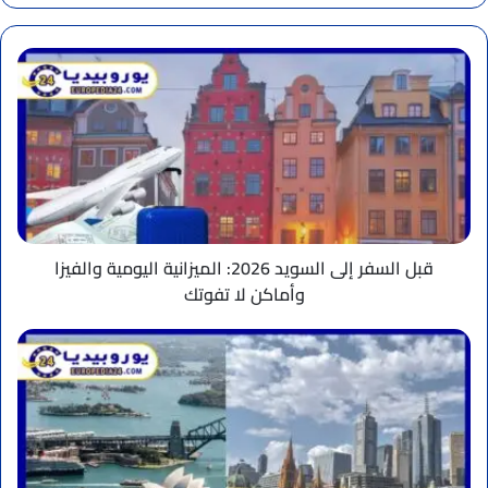
قبل
السفر
إلى
السويد
2026:
الميزانية
اليومية
والفيزا
وأماكن
لا
قبل السفر إلى السويد 2026: الميزانية اليومية والفيزا
تفوتك
وأماكن لا تفوتك
قبل
الانتقال
دليل
ومميزات
الحياة
في
أستراليا