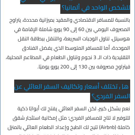
للشخص الواحد في ألمانيا؟
بالنسبة للمسافر الاقتصادي والمقيد بميزانية محددة، يتراوح
المصروف اليومي بين 60 إلى 90 يورو شاملة الإقامة في
هوسيتل، تناول الوجبات السريعة، والتنقل ببطاقة النقل
الموحدة، أما للمسافر المتوسط الذي يفضل الفنادق
التقليدية ذات الـ 3 نجوم وتناول الطعام في المطاعم المحلية،
فيتراوح مصروفه بين 130 إلى 200 يورو يوميًا.
هل تختلف أسعار وتكاليف السفر العائلي عن
السفر الفردي؟
نعم بشكل كبير، لكن السفر العائلي يفتح لك أبوابًا ذكية
للتوفير لا تتاح للمسافر الفردي؛ مثل إمكانية استئجار شقق
كاملة (Airbnb) تتيح لك الطبخ وإعداد الطعام العائلي بالمنزل