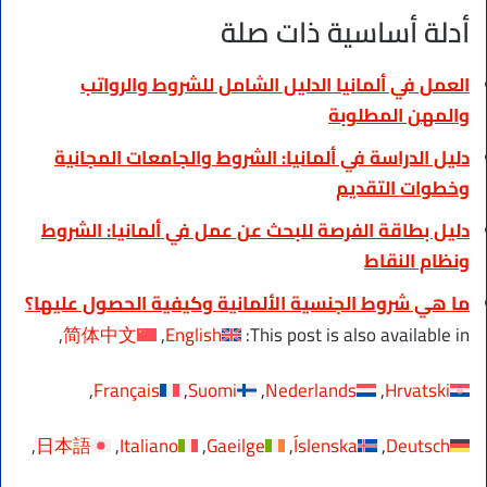
أدلة أساسية ذات صلة
العمل في ألمانيا الدليل الشامل للشروط والرواتب
والمهن المطلوبة
دليل الدراسة في ألمانيا: الشروط والجامعات المجانية
وخطوات التقديم
دليل بطاقة الفرصة للبحث عن عمل في ألمانيا: الشروط
ونظام النقاط
ما هي شروط الجنسية الألمانية وكيفية الحصول عليها؟
简体中文
English
This post is also available in:
Français
Suomi
Nederlands
Hrvatski
日本語
Italiano
Gaeilge
Íslenska
Deutsch