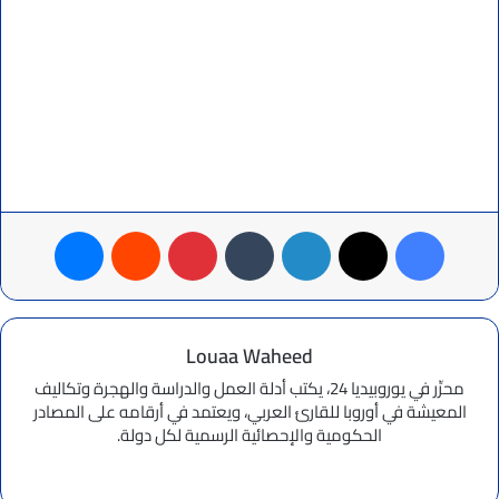
فيسبوك
‫X
لينكدإن
بينتيريست
ماسنجر
Louaa Waheed
محرِّر في يوروبيديا 24، يكتب أدلة العمل والدراسة والهجرة وتكاليف
المعيشة في أوروبا للقارئ العربي، ويعتمد في أرقامه على المصادر
الحكومية والإحصائية الرسمية لكل دولة.
موقع
الويب