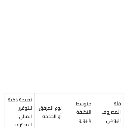
نصيحة ذكية
فئة
متوسط
نوع المرفق
للتوفير
المصروف
التكلفة
أو الخدمة
المالي
اليومي
باليورو
المحترف