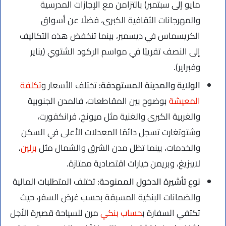
مايو إلى سبتمبر) بالتزامن مع الإجازات المدرسية
والمهرجانات الثقافية الكبرى، فضلًا عن أسواق
الكريسماس في ديسمبر، بينما تنخفض هذه التكاليف
إلى النصف تقريبًا في مواسم الركود الشتوي (يناير
وفبراير).
الولاية والمدينة المستهدفة:
تختلف الأسعار و
تكلفة
المعيشة
بوضوح بين المقاطعات، فالمدن الجنوبية
والغربية الكبرى والغنية مثل ميونخ، فرانكفورت،
وشتوتغارت تسجل دائمًا المعدلات الأعلى في السكن
والخدمات، بينما تظل مدن الشرق والشمال مثل
برلين
،
لايبزيغ، وبريمن خيارات اقتصادية ممتازة.
نوع تأشيرة الدخول الممنوحة:
تختلف المتطلبات المالية
والضمانات البنكية المسبقة بحسب غرض السفر، حيث
تكتفي السفارة ب
حساب بنكي
مرن للسياحة قصيرة الأجل