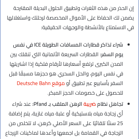
إن الحذر من هذه الثغرات وتطبيق الحلول البديلة المقترحة
يضمن لك الحفاظ على الأموال المخصصة لرحلتك واستغلالها
في الاستمتاع بالأنشطة والوجهات الحقيقية:
شراء تذاكر قطارات المسافات الطويلة ICE في نفس
يوم السفر:
القطارات السريعة الألمانية التي تنقلك بين
المدن الكبرى ترتفع أسعارها لأرقام فلكية إذا اشتريتها
في نفس اليوم، والحل السحري هو حجزها مسبقًا قبل
السفر بأسابيع عبر تطبيق أو
موقع Deutsche Bahn
للحصول على خصومات الحجز المبكر.
تجاهل نظام
ضريبة
الرهن الملقب بـ
Pfand
:
عند شراء
أي زجاجة مياه بلاستيكية أو علبة مياه غازية، يتم إضافة
25 سنتًا تلقائيًا على السعر الأصلي كرهن، لا تتخلص من
الزجاجة في القمامة بل اجمعها وأعدها لماكينات الإرجاع