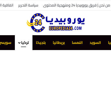
من نحن | فريق يوروبيديا 24 ومنهجية المحتوى
سياسة التحرير
اتفاقية ا
يا
السويد
النمسا
بريطانيا
بلجيكا
تركيا
سويسرا