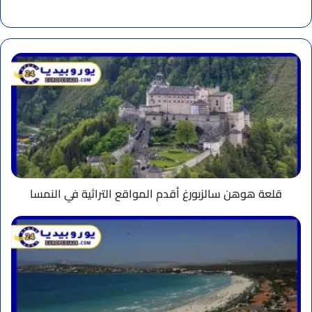
موقع
الويب
قلعة
هوهن
سالزبورغ
أقدم
المواقع
التراثية
في
النمسا
قلعة هوهن سالزبورغ أقدم المواقع التراثية في النمسا
شاطئ
بيرلانتا
رحلة
ساحرة
وسط
الطبيعة
الخلابة