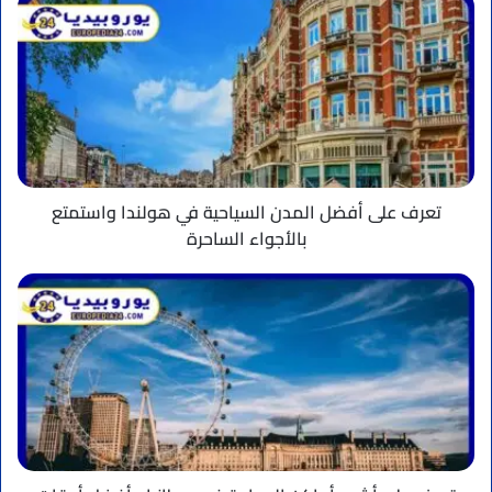
تعرف
على
أفضل
المدن
السياحية
في
هولندا
واستمتع
بالأجواء
الساحرة
تعرف على أفضل المدن السياحية في هولندا واستمتع
بالأجواء الساحرة
تعرف
على
أشهر
أماكن
السياحة
في
بريطانيا
وأفضل
أوقات
الزيارة