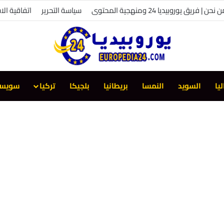
 نحن | فريق يوروبيديا 24 ومنهجية المحتوى
سياسة التحرير
اتفاقية الا
ليا
السويد
النمسا
بريطانيا
بلجيكا
تركيا
سويسر