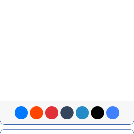
فيسبوك
‫X
لينكدإن
بينتيريست
ماسنجر