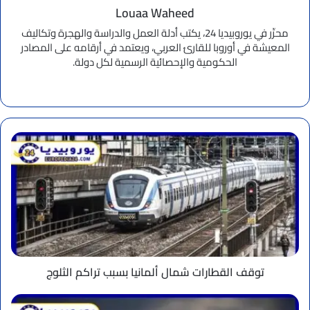
Louaa Waheed
محرِّر في يوروبيديا 24، يكتب أدلة العمل والدراسة والهجرة وتكاليف
المعيشة في أوروبا للقارئ العربي، ويعتمد في أرقامه على المصادر
الحكومية والإحصائية الرسمية لكل دولة.
موقع
الويب
توقف
القطارات
شمال
ألمانيا
بسبب
تراكم
الثلوج
توقف القطارات شمال ألمانيا بسبب تراكم الثلوج
فرنسا