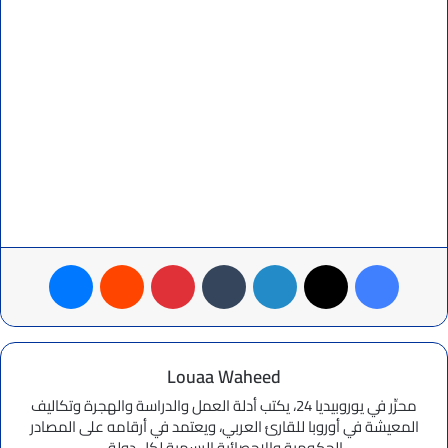
فيسبوك
‫X
لينكدإن
بينتيريست
ماسنجر
Louaa Waheed
محرِّر في يوروبيديا 24، يكتب أدلة العمل والدراسة والهجرة وتكاليف
المعيشة في أوروبا للقارئ العربي، ويعتمد في أرقامه على المصادر
الحكومية والإحصائية الرسمية لكل دولة.