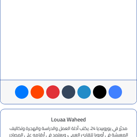
فيسبوك
‫X
لينكدإن
بينتيريست
ماسنجر
Louaa Waheed
محرِّر في يوروبيديا 24، يكتب أدلة العمل والدراسة والهجرة وتكاليف
المعيشة في أوروبا للقارئ العربي، ويعتمد في أرقامه على المصادر