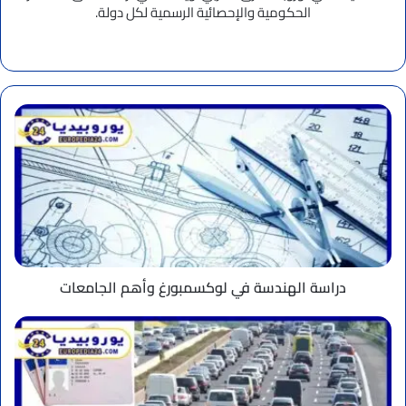
الحكومية والإحصائية الرسمية لكل دولة.
موقع
الويب
دراسة
الهندسة
في
لوكسمبورغ
وأهم
الجامعات
دراسة الهندسة في لوكسمبورغ وأهم الجامعات
إسبانيا
تسهل
تغيير
رخص
السياقة