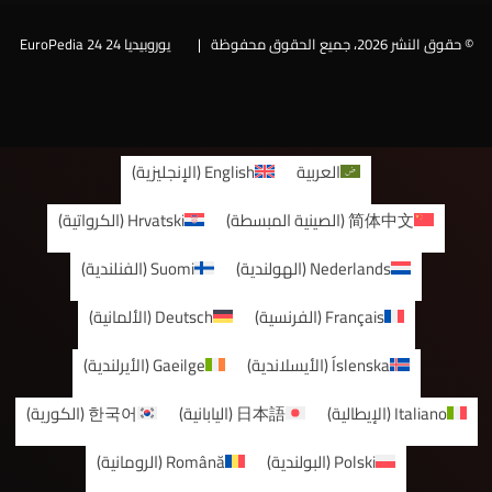
© حقوق النشر 2026، جميع الحقوق محفوظة |
يوروبيديا 24 EuroPedia 24
فيسبوك
العربية
English
(
الإنجليزية
)
简体中文
(
الصينية المبسطة
)
Hrvatski
(
الكرواتية
)
Nederlands
(
الهولندية
)
Suomi
(
الفنلندية
)
Français
(
الفرنسية
)
Deutsch
(
الألمانية
)
Íslenska
(
الأيسلاندية
)
Gaeilge
(
الأيرلندية
)
Italiano
(
الإيطالية
)
日本語
(
اليابانية
)
한국어
(
الكورية
)
Polski
(
البولندية
)
Română
(
الرومانية
)