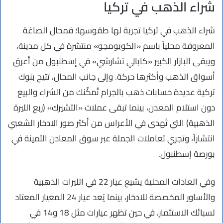
شراء الذهب في تركيا
شراء الذهب في تركيا تجربة لها طقوسها؛ فمحال الصاغة
المعروفة محلياً باسم «الكويومجو» منتشرة في كل مدينة،
ويبقى البازار الكبير «كابالي تشارشي» في إسطنبول من أعرق
أسواق الذهب وأكثرها حركة. وإلى جانب المحال، تتيح بنوك
تركية عديدة حسابات ذهب بالجرام تُمكِّنك من الشراء والبيع
دون استلام المعدن، بينما تبقى عملات «التشيرك» (ربع الليرة
الذهبية) التي تُهدى في الأعراس من أكثر صور الادخار الشعبي
انتشاراً، وتجري تعاملات الجملة عبر سوق المعادن الثمينة في
بورصة إسطنبول.
وفي العادات المحلية يشيع عيار 22 في الليرات الذهبية
والأساور المخصصة للادخار، بينما يُعد عيار 24 المعيار المعتاد
لسبائك الاستثمار، في حين تظهر عيارات مثل 18 و14 في