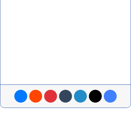
فيسبوك
‫X
لينكدإن
‏Tumblr
بينتيريست
‏Reddit
ماسنجر