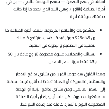
أساسًا في سعر المعدن — فسعر الأونصة عالمي — بل في
أجرة الصياغة (İşçilik)
، وهي البند الذي يحدد ما إذا كانت
صفقتك موفّقة أم لا.
المشغولات والأطقم المزخرفة:
تضيف أجرة الصياغة ما
بين
5% و25%
فوق قيمة الذهب، وترتفع كلما زاد
التعقيد في التصميم واليدوية في التنفيذ.
السبائك والعملات:
علاوة محدودة تتراوح عادة بين
0%
و3%
فقط فوق سعر المعدن.
وهذا الفارق هو جوهر القرار: من يشتري بدافع
الادخار
والاستثمار
فالسبيكة أو العملة تحفظ له أقرب قيمة ممكنة
إلى السعر العالمي. ومن يشتري بدافع
الزينة أو الهدية
فالمشغولات مبررة، لكن عليه أن يدرك أن أجرة الصياغة
المدفوعة اليوم لا تُسترد كاملة عند إعادة البيع غدًا.