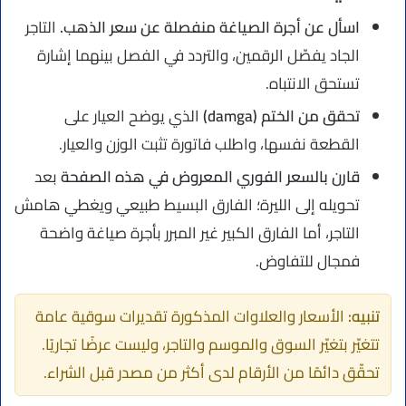
اسأل عن أجرة الصياغة منفصلة عن سعر الذهب.
التاجر
الجاد يفصّل الرقمين، والتردد في الفصل بينهما إشارة
تستحق الانتباه.
تحقق من الختم (damga)
الذي يوضح العيار على
القطعة نفسها، واطلب فاتورة تثبت الوزن والعيار.
قارن بالسعر الفوري المعروض في هذه الصفحة
بعد
تحويله إلى الليرة؛ الفارق البسيط طبيعي ويغطي هامش
التاجر، أما الفارق الكبير غير المبرر بأجرة صياغة واضحة
فمجال للتفاوض.
تنبيه:
الأسعار والعلاوات المذكورة تقديرات سوقية عامة
تتغيّر بتغيّر السوق والموسم والتاجر، وليست عرضًا تجاريًا.
تحقّق دائمًا من الأرقام لدى أكثر من مصدر قبل الشراء.