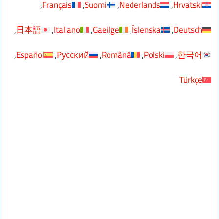
Français
Suomi
Nederlands
Hrvatski
日本語
Italiano
Gaeilge
Íslenska
Deutsch
Español
Русский
Română
Polski
한국어
Türkçe