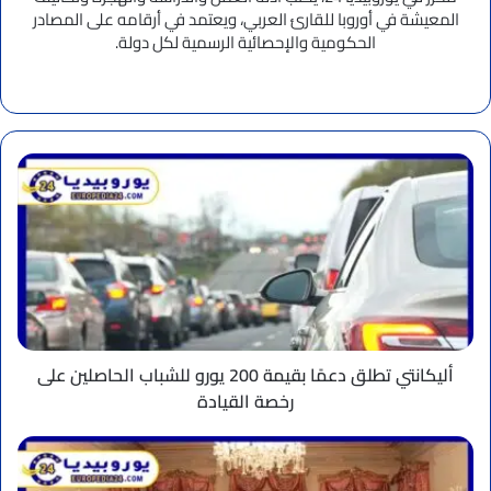
المعيشة في أوروبا للقارئ العربي، ويعتمد في أرقامه على المصادر
الحكومية والإحصائية الرسمية لكل دولة.
موقع
الويب
أليكانتي
تطلق
دعمًا
بقيمة
200
يورو
للشباب
الحاصلين
على
رخصة
أليكانتي تطلق دعمًا بقيمة 200 يورو للشباب الحاصلين على
القيادة
رخصة القيادة
قصر
السلطان