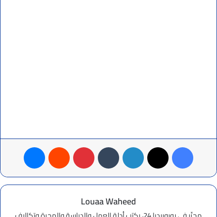
فيسبوك
‫X
لينكدإن
بينتيريست
ماسنجر
Louaa Waheed
محرِّر في يوروبيديا 24، يكتب أدلة العمل والدراسة والهجرة وتكاليف