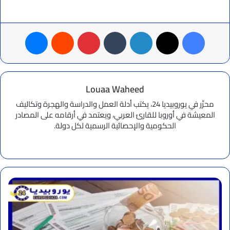
فيسبوك
‫X
لينكدإن
بينتيريست
ماسنجر
Louaa Waheed
محرِّر في يوروبيديا 24، يكتب أدلة العمل والدراسة والهجرة وتكاليف
المعيشة في أوروبا للقارئ العربي، ويعتمد في أرقامه على المصادر
الحكومية والإحصائية الرسمية لكل دولة.
موقع
الويب
رسائل
احتيال
بإسم
الضرائب
في