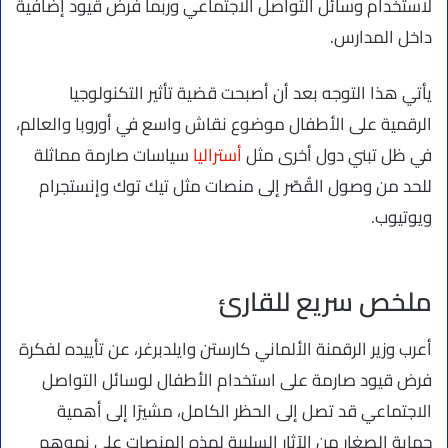
لاستخدام وسائل التواصل الاجتماعي وربما فرض قيود إضافية
داخل المدارس.
يأتي هذا التوجه بعد أن أصبحت قضية تأثير التكنولوجيا
الرقمية على الأطفال موضوع نقاش واسع في أوروبا والعالم،
في ظل تبني دول أخرى مثل
أستراليا
سياسات صارمة مماثلة
للحد من وصول القُصّر إلى منصات مثل تيك توك وإنستجرام
ويوتيوب.
ملخص سريع للقارئ
أعرب وزير الرقمنة الألماني كارستن وايلدبرغر، عن تأييده لفكرة
فرض قيود صارمة على استخدام الأطفال لوسائل التواصل
الاجتماعي قد تصل إلى الحظر الكامل، مشيرًا إلى أهمية
حماية الصغار من الآثار السلبية لهذه المنصات على نموهم