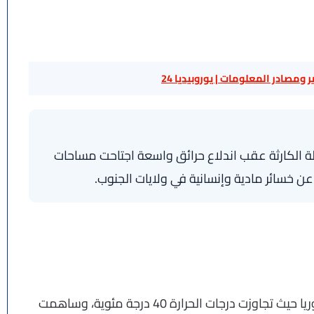
 ومصادر المعلومات | يوروبيديا 24
لة الكارثة عقب اندلاع حرائق واسعة اجتاحت مساحات
 خسائر مادية وإنسانية في ولايات الجنوب.
وأفادت التقارير بأن موجة حر شديدة ضربت ولاية فيكتوريا حيث تجاوزت درجات الحرارة 40 درجة مئوية، وساهمت