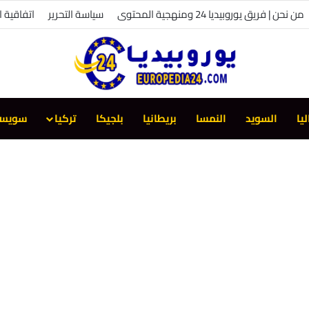
من نحن | فريق يوروبيديا 24 ومنهجية المحتوى
سياسة التحرير
اتفاقية 
ليا
السويد
النمسا
بريطانيا
بلجيكا
تركيا
سويسر