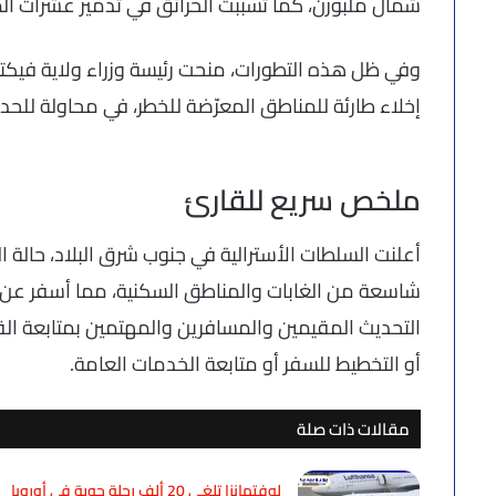
شمال ملبورن، كما تسببت الحرائق في تدمير عشرات ال
وفي ظل هذه التطورات، منحت رئيسة وزراء ولاية فيكتور
إخلاء طارئة للمناطق المعرّضة للخطر، في محاولة للح
ملخص سريع للقارئ
أعلنت السلطات الأسترالية في جنوب شرق البلاد، حالة 
شاسعة من الغابات والمناطق السكنية، مما أسفر عن خ
التحديث المقيمين والمسافرين والمهتمين بمتابعة القرار
أو التخطيط للسفر أو متابعة الخدمات العامة.
مقالات ذات صلة
لوفتهانزا تلغي 20 ألف رحلة جوية في أوروبا