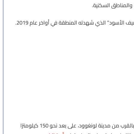
ت والمناطق السكنية.
 الأسود” الذي شهدته المنطقة في أواخر عام 2019.
وقد أتت الحرائق على نحو 150 ألف هكتار من الغابات بالقرب من مدينة لونغوود، على بعد نحو 150 كيلومترًا