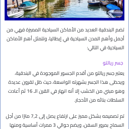
تضم البندقية العديد من الأماكن السياحية المميزة فهي من
أجمل وأهم المدن السياحية في إيطاليا، وتتمثل أهم الأماكن
السياحية في التالي:
جسر ريالتو
يعتبر جسر ريالتو من أقدم الجسور الموجودة في البندقية،
ويحظى هذا الجسر بشهرته الواسعة، حيث ظل لقرون عديدة
وهو مبني من الخشب إلا أنه انهار في القرن الـ 16 ثم أعادت
السلطات بنائه من الأحجار.
تم تصميمه بشكل مميز على ارتفاع يصل إلى 7,2 مترًا من أجل
السماح بمرور السفن، ويضم حوالي 3 ممرات أساسية ومنها