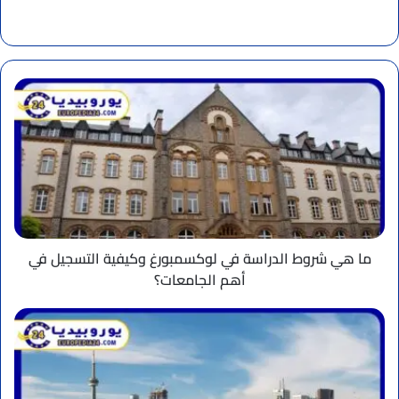
موقع
الويب
ما
هي
شروط
الدراسة
في
لوكسمبورغ
وكيفية
التسجيل
في
أهم
ما هي شروط الدراسة في لوكسمبورغ وكيفية التسجيل في
الجامعات؟
أهم الجامعات؟
تعرف
على
خريطة
كندا
السياحية