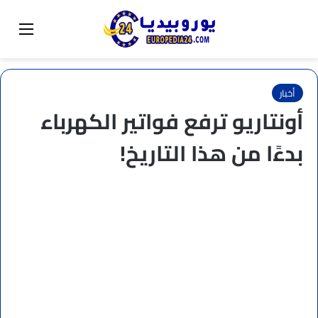
البحث عن
تبديل المظهر
القائم
أخبار
أونتاريو ترفع فواتير الكهرباء
بدءًا من هذا التاريخ!