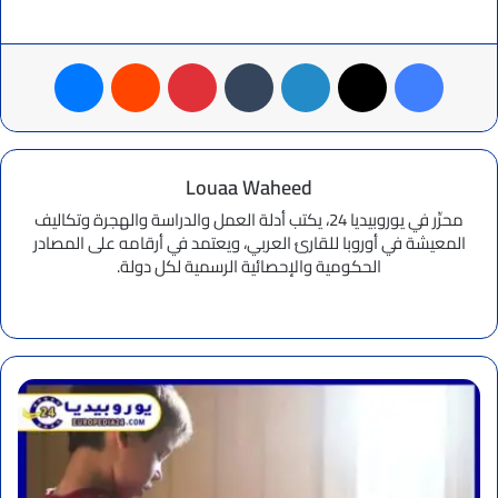
فيسبوك
‫X
لينكدإن
بينتيريست
ماسنجر
Louaa Waheed
محرِّر في يوروبيديا 24، يكتب أدلة العمل والدراسة والهجرة وتكاليف
المعيشة في أوروبا للقارئ العربي، ويعتمد في أرقامه على المصادر
الحكومية والإحصائية الرسمية لكل دولة.
موقع
الويب
تركيا
تطلق
خطًا
ساخنًا
للأطفال