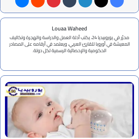
فيسبوك
‫X
لينكدإن
بينتيريست
ماسنجر
Louaa Waheed
محرِّر في يوروبيديا 24، يكتب أدلة العمل والدراسة والهجرة وتكاليف
المعيشة في أوروبا للقارئ العربي، ويعتمد في أرقامه على المصادر
الحكومية والإحصائية الرسمية لكل دولة.
موقع
الويب
تلوث
الحليب
في
فرنسا
يودي
بحياة
رضيعين
ويثير
الذعر