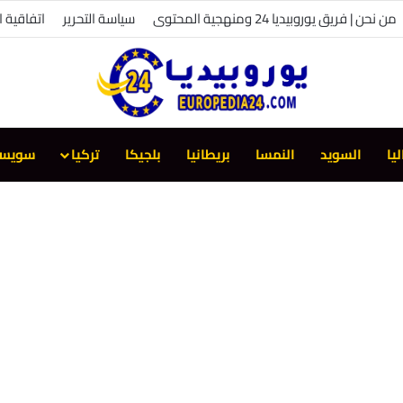
من نحن | فريق يوروبيديا 24 ومنهجية المحتوى
سياسة التحرير
اتفاقية 
ليا
السويد
النمسا
بريطانيا
بلجيكا
تركيا
سويسر