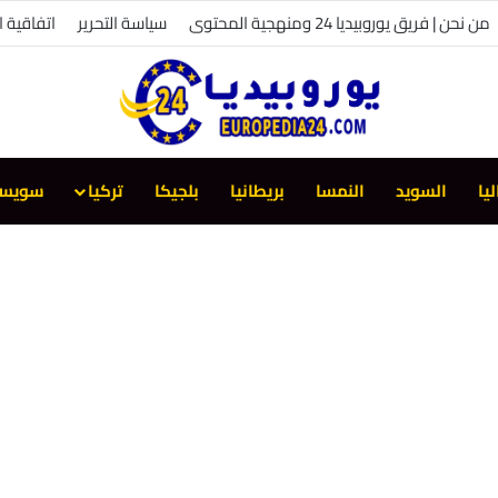
من نحن | فريق يوروبيديا 24 ومنهجية المحتوى
سياسة التحرير
اتفاقية 
ليا
السويد
النمسا
بريطانيا
بلجيكا
تركيا
سويسر