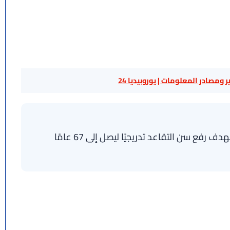
 ومصادر المعلومات | يوروبيديا 24
يشهد نظام المعاشات في ألمانيا تغييرات مستمرة بهدف رفع سن التقاعد تدريجيًا ليصل إلى 67 عامًا