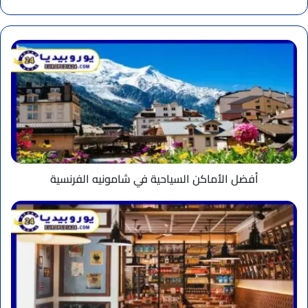
الويب
أفضل
الأماكن
السياحية
في
شامونيه
الفرنسية
أفضل الأماكن السياحية في شامونيه الفرنسية
أفضل
مطاعم
اشبيلية
وما
تقدمه
من
وجبات