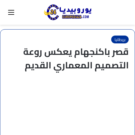
البحث عن
تبديل المظهر
القائم
بريطانيا
قصر باكنجهام يعكس روعة
التصميم المعماري القديم