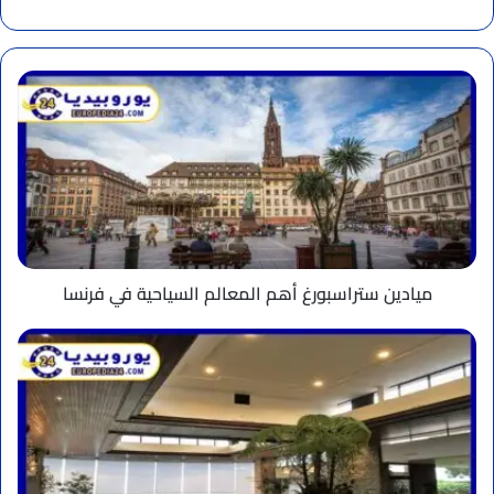
الويب
ميادين
ستراسبورغ
أهم
المعالم
السياحية
في
فرنسا
ميادين ستراسبورغ أهم المعالم السياحية في فرنسا
مطعم
جوزفين
في
شامونيه
وما
يقدمه
من