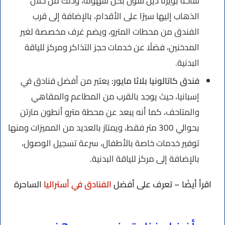
ساحة بويرتا ديل سول بكل سهولة، وذلك من خلال
الذهاب إليها سيرًا على الأقدام، بالإضافة إلى قرب
الفندق من محطات المترو، ويضم غرف مخصصة لغير
المدخنين، فضلًا عن خدمات حجز التذاكر ومركز للياقة
البدنية.
فندق كاتالونيا بلاثا مايور:
يعتبر من أفضل فنادق في
إسبانيا، حيث يوجد بالقرب من المطاعم والمقاهي
والمتاحف، كما أنه يبعد عن محطة مترو أنطون مارتن
بحوالي 300 متر فقط، ويمتاز بالعديد من المميزات ومنها
توفير خدمات خاصة بالأطفال، سرعة تسجيل الوصول،
بالإضافة إلى مركز للياقة البدنية.
اقرأ أيضًا – تعرف على أفضل
الفنادق في أستراليا
الساحرة