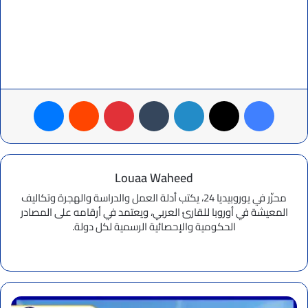
فيسبوك
‫X
لينكدإن
بينتيريست
ماسنجر
Louaa Waheed
محرِّر في يوروبيديا 24، يكتب أدلة العمل والدراسة والهجرة وتكاليف
المعيشة في أوروبا للقارئ العربي، ويعتمد في أرقامه على المصادر
الحكومية والإحصائية الرسمية لكل دولة.
موقع
الويب
تعرف