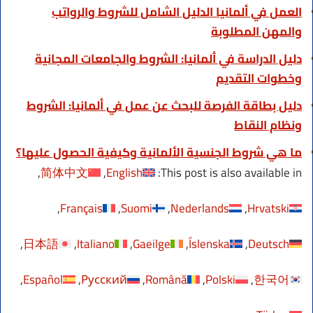
العمل في ألمانيا الدليل الشامل للشروط والرواتب
والمهن المطلوبة
دليل الدراسة في ألمانيا: الشروط والجامعات المجانية
وخطوات التقديم
دليل بطاقة الفرصة للبحث عن عمل في ألمانيا: الشروط
ونظام النقاط
ما هي شروط الجنسية الألمانية وكيفية الحصول عليها؟
简体中文
English
This post is also available in:
Français
Suomi
Nederlands
Hrvatski
日本語
Italiano
Gaeilge
Íslenska
Deutsch
Español
Русский
Română
Polski
한국어