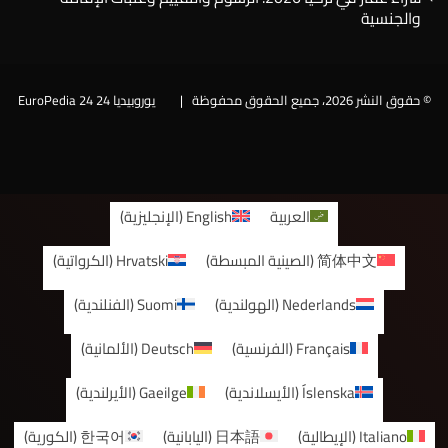
والجنسية
© حقوق النشر 2026، جميع الحقوق محفوظة |
يوروبيديا 24 EuroPedia 24
فيسبوك
العربية
English
(
الإنجليزية
)
简体中文
(
الصينية المبسطة
)
Hrvatski
(
الكرواتية
)
Nederlands
(
الهولندية
)
Suomi
(
الفنلندية
)
Français
(
الفرنسية
)
Deutsch
(
الألمانية
)
Íslenska
(
الأيسلاندية
)
Gaeilge
(
الأيرلندية
)
Italiano
(
الإيطالية
)
日本語
(
اليابانية
)
한국어
(
الكورية
)