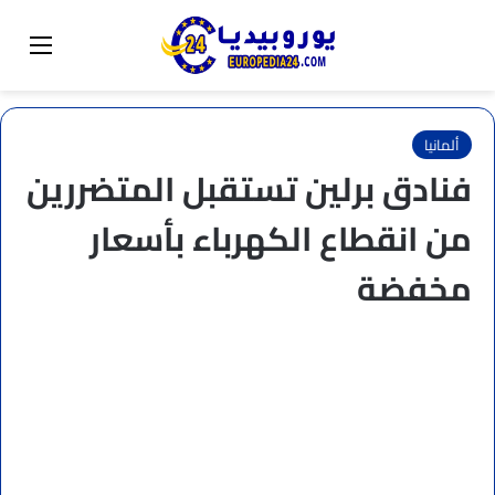
البحث عن
تبديل المظهر
القائم
ألمانيا
فنادق برلين تستقبل المتضررين
من انقطاع الكهرباء بأسعار
مخفضة