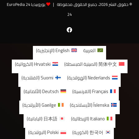
© حقوق النشر 2026، جميع الحقوق محفوظة |
يوروبيديا 24 EuroPedia
24
فيسبوك
العربية
English
(
الإنجليزية
)
简体中文
(
الصينية المبسطة
)
Hrvatski
(
الكرواتية
)
Nederlands
(
الهولندية
)
Suomi
(
الفنلندية
)
Français
(
الفرنسية
)
Deutsch
(
الألمانية
)
Íslenska
(
الأيسلاندية
)
Gaeilge
(
الأيرلندية
)
Italiano
(
الإيطالية
)
日本語
(
اليابانية
)
한국어
(
الكورية
)
Polski
(
البولندية
)