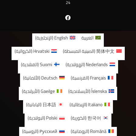
24
فيسبوك
العربية
English
(
الإنجليزية
)
简体中文
(
الصينية المبسطة
)
Hrvatski
(
الكرواتية
)
Nederlands
(
الهولندية
)
Suomi
(
الفنلندية
)
Français
(
الفرنسية
)
Deutsch
(
الألمانية
)
Íslenska
(
الأيسلاندية
)
Gaeilge
(
الأيرلندية
)
Italiano
(
الإيطالية
)
日本語
(
اليابانية
)
한국어
(
الكورية
)
Polski
(
البولندية
)
Română
(
الرومانية
)
Русский
(
الروسية
)