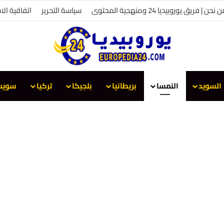
 نحن | فريق يوروبيديا 24 ومنهجية المحتوى
سياسة التحرير
اتفاقية الا
السويد
النمسا
بريطانيا
بلجيكا
تركيا
سويس