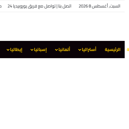
السبت, أغسطس 8 2026
اتصل بنا | تواصل مع فريق يوروبيديا 24
من
ة
الرئيسية
أستراليا
ألمانيا
إسبانيا
إيطاليا